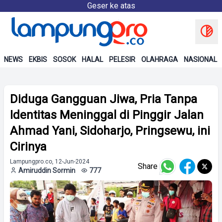
Geser ke atas
NEWS
EKBIS
SOSOK
HALAL
PELESIR
OLAHRAGA
NASIONAL
Diduga Gangguan Jiwa, Pria Tanpa
Identitas Meninggal di Pinggir Jalan
Ahmad Yani, Sidoharjo, Pringsewu, ini
Cirinya
Lampungpro.co, 12-Jun-2024
Share
Amiruddin Sormin
777