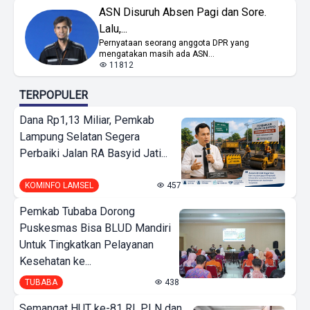
ASN Disuruh Absen Pagi dan Sore.
Lalu,...
Pernyataan seorang anggota DPR yang
mengatakan masih ada ASN...
11812
TERPOPULER
Dana Rp1,13 Miliar, Pemkab
Lampung Selatan Segera
Perbaiki Jalan RA Basyid Jati...
KOMINFO LAMSEL
457
Pemkab Tubaba Dorong
Puskesmas Bisa BLUD Mandiri
Untuk Tingkatkan Pelayanan
Kesehatan ke...
TUBABA
438
Semangat HUT ke-81 RI, PLN dan