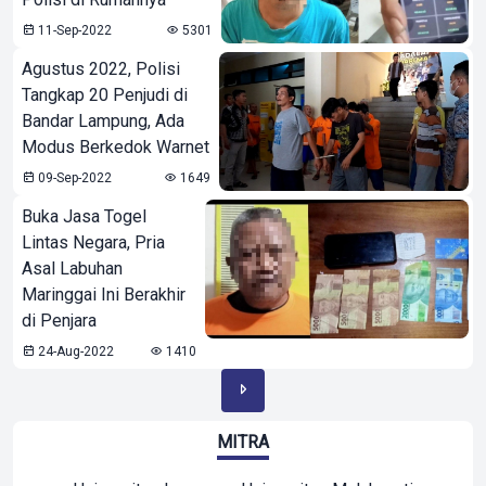
11-Sep-2022
5301
Agustus 2022, Polisi
Tangkap 20 Penjudi di
Bandar Lampung, Ada
Modus Berkedok Warnet
09-Sep-2022
1649
Buka Jasa Togel
Lintas Negara, Pria
Asal Labuhan
Maringgai Ini Berakhir
di Penjara
24-Aug-2022
1410
MITRA