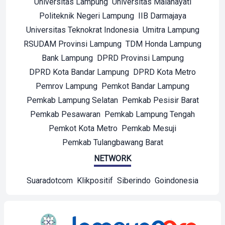
Universitas Lampung
Universitas Malahayati
Politeknik Negeri Lampung
IIB Darmajaya
Universitas Teknokrat Indonesia
Umitra Lampung
RSUDAM Provinsi Lampung
TDM Honda Lampung
Bank Lampung
DPRD Provinsi Lampung
DPRD Kota Bandar Lampung
DPRD Kota Metro
Pemrov Lampung
Pemkot Bandar Lampung
Pemkab Lampung Selatan
Pemkab Pesisir Barat
Pemkab Pesawaran
Pemkab Lampung Tengah
Pemkot Kota Metro
Pemkab Mesuji
Pemkab Tulangbawang Barat
NETWORK
Suaradotcom
Klikpositif
Siberindo
Goindonesia