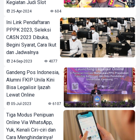
Kegiatan Judi Slot
25-Apr-2024
604
Ini Link Pendaftaran
PPPK 2023, Seleksi
CASN 2023 Dibuka,
Begini Syarat, Cara Ikut
dan Jadwalnya
24-Sep-2023
4077
Gandeng Pos Indonesia,
Alumni FKIP Unila Kini
Bisa Legalisir Ijazah
Lewat Online
05-Jul-2023
6107
Tiga Modus Penipuan
Online Via WhatsApp,
Yuk, Kenali Ciri-ciri dan
Cara Menghindarinya!