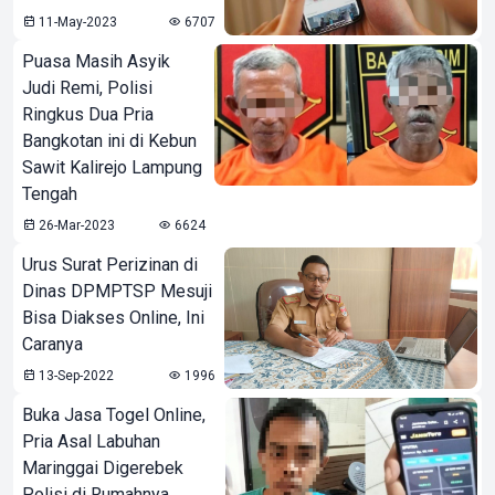
11-May-2023
6707
Puasa Masih Asyik
Judi Remi, Polisi
Ringkus Dua Pria
Bangkotan ini di Kebun
Sawit Kalirejo Lampung
Tengah
26-Mar-2023
6624
Urus Surat Perizinan di
Dinas DPMPTSP Mesuji
Bisa Diakses Online, Ini
Caranya
13-Sep-2022
1996
Buka Jasa Togel Online,
Pria Asal Labuhan
Maringgai Digerebek
Polisi di Rumahnya