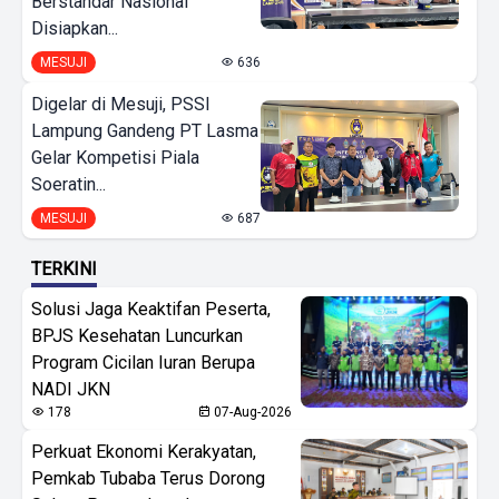
Berstandar Nasional
Disiapkan...
MESUJI
636
Digelar di Mesuji, PSSI
Lampung Gandeng PT Lasma
Gelar Kompetisi Piala
Soeratin...
MESUJI
687
TERKINI
Solusi Jaga Keaktifan Peserta,
BPJS Kesehatan Luncurkan
Program Cicilan Iuran Berupa
NADI JKN
178
07-Aug-2026
Perkuat Ekonomi Kerakyatan,
Pemkab Tubaba Terus Dorong