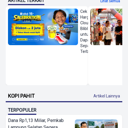
ARTIKEL TERKAIT
Lihat Semua
Cek
Harga On
Cloud di
Blibli
untuk
Dapatkan
Sepatu
Terbaru
KOPI PAHIT
Artikel Lainnya
TERPOPULER
Dana Rp1,13 Miliar, Pemkab
Lampung Selatan Segera