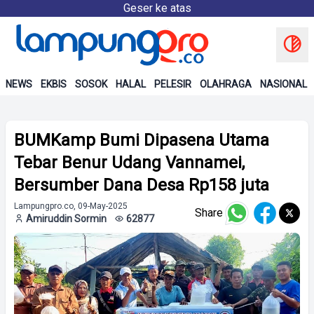
Geser ke atas
NEWS
EKBIS
SOSOK
HALAL
PELESIR
OLAHRAGA
NASIONAL
BUMKamp Bumi Dipasena Utama
Tebar Benur Udang Vannamei,
Bersumber Dana Desa Rp158 juta
Lampungpro.co, 09-May-2025
Share
Amiruddin Sormin
62877