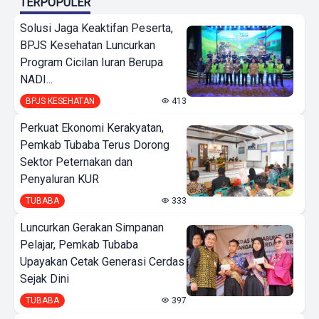
TERPOPULER
Solusi Jaga Keaktifan Peserta,
BPJS Kesehatan Luncurkan
Program Cicilan Iuran Berupa
NADI...
BPJS KESEHATAN
413
Perkuat Ekonomi Kerakyatan,
Pemkab Tubaba Terus Dorong
Sektor Peternakan dan
Penyaluran KUR
TUBABA
333
Luncurkan Gerakan Simpanan
Pelajar, Pemkab Tubaba
Upayakan Cetak Generasi Cerdas
Sejak Dini
TUBABA
397