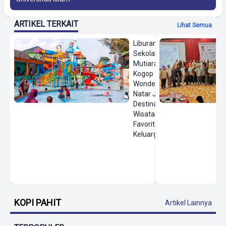
ARTIKEL TERKAIT
Lihat Semua
Liburan
Sekolah,
Mutiara
Kogop
Wonderland
Natar Jadi
Destinasi
Wisata Air
Favorit
Keluarga
KOPI PAHIT
Artikel Lainnya