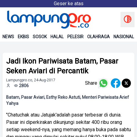
Geser ke atas
NEWS
EKBIS
SOSOK
HALAL
PELESIR
OLAHRAGA
NASIONAL
Jadi Ikon Pariwisata Batam, Pasar
Seken Aviari di Percantik
Lampungpro.co, 24-Aug-2017
Share
2806
Batam, Pasar Aviari, Esthy Reko Astuti, Menteri Pariwisata Arief
Yahya
"Chatuchak atau Jatujak'adalah pasar terbesar di dunia.
Pasar ini diperkirakan dikunjungi sekitar 400 ribu orang
setiap weekend-nya, yang memang hanya buka pada sabtu
dan minggu yang dimulai sekitar pukul 08:00-18:00 WIB.