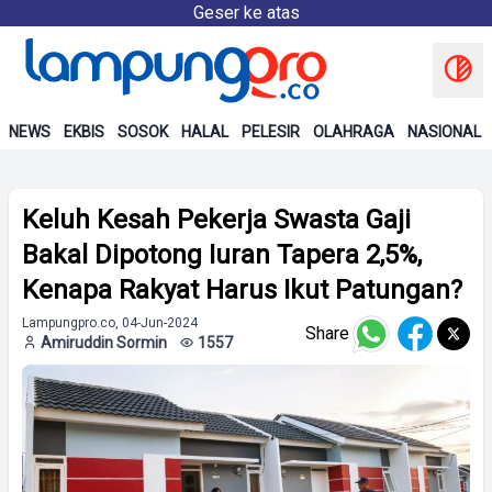
Geser ke atas
NEWS
EKBIS
SOSOK
HALAL
PELESIR
OLAHRAGA
NASIONAL
Keluh Kesah Pekerja Swasta Gaji
Bakal Dipotong Iuran Tapera 2,5%,
Kenapa Rakyat Harus Ikut Patungan?
Lampungpro.co, 04-Jun-2024
Share
Amiruddin Sormin
1557