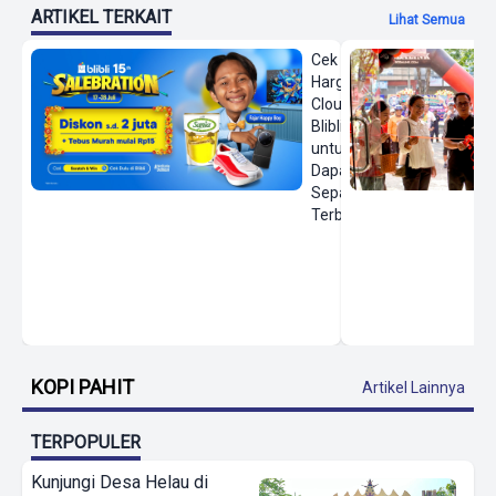
ARTIKEL TERKAIT
Lihat Semua
Cek
Harga On
Cloud di
Blibli
untuk
Dapatkan
Sepatu
Terbaru
KOPI PAHIT
Artikel Lainnya
TERPOPULER
Kunjungi Desa Helau di