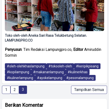
Toko oleh-oleh Aneka Sari Rasa Telukbetung Selatan.
LAMPUNGPRO.CO
Penyusun
: Tim Redaksi Lampungpro.co,
Editor
Amiruddin
Sormin
#oleh-olehkhaslampung
#tokooleh-oleh
#keripikpisang
#kopilampung
#makananlampung
#kulinerkhas
#kulinerlampung
#ayokelampung
#pesonalampung
3
1
2
Tampilkan Semua
Berikan Komentar