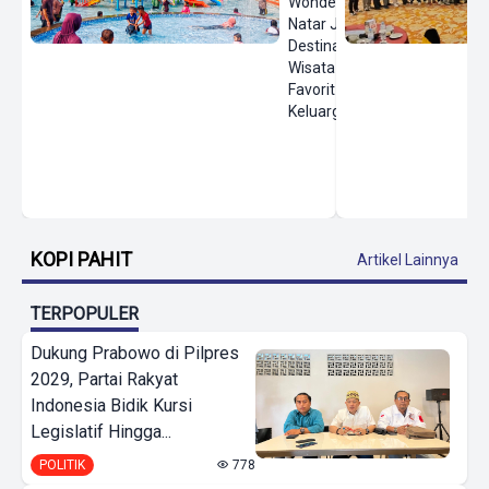
Wonderland
Natar Jadi
Destinasi
Wisata Air
Favorit
Keluarga
KOPI PAHIT
Artikel Lainnya
TERPOPULER
Dukung Prabowo di Pilpres
2029, Partai Rakyat
Indonesia Bidik Kursi
Legislatif Hingga...
POLITIK
778