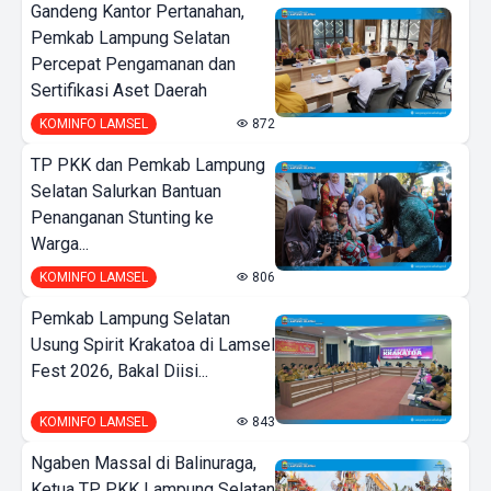
Gandeng Kantor Pertanahan,
Pemkab Lampung Selatan
Percepat Pengamanan dan
Sertifikasi Aset Daerah
KOMINFO LAMSEL
872
TP PKK dan Pemkab Lampung
Selatan Salurkan Bantuan
Penanganan Stunting ke
Warga...
KOMINFO LAMSEL
806
Pemkab Lampung Selatan
Usung Spirit Krakatoa di Lamsel
Fest 2026, Bakal Diisi...
KOMINFO LAMSEL
843
Ngaben Massal di Balinuraga,
Ketua TP PKK Lampung Selatan