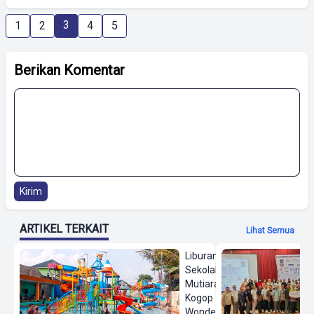
3
1
2
4
5
Berikan Komentar
Kirim
ARTIKEL TERKAIT
Lihat Semua
Liburan
Sekolah,
Mutiara
Kogop
Wonderland