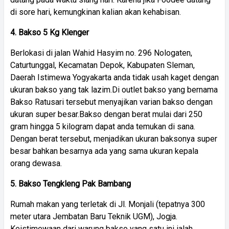
di sore hari, kemungkinan kalian akan kehabisan.
4. Bakso 5 Kg Klenger
Berlokasi di jalan Wahid Hasyim no. 296 Nologaten,
Caturtunggal, Kecamatan Depok, Kabupaten Sleman,
Daerah Istimewa Yogyakarta anda tidak usah kaget dengan
ukuran bakso yang tak lazim.Di outlet bakso yang bernama
Bakso Ratusari tersebut menyajikan varian bakso dengan
ukuran super besar.Bakso dengan berat mulai dari 250
gram hingga 5 kilogram dapat anda temukan di sana.
Dengan berat tersebut, menjadikan ukuran baksonya super
besar bahkan besarnya ada yang sama ukuran kepala
orang dewasa.
5. Bakso Tengkleng Pak Bambang
Rumah makan yang terletak di Jl. Monjali (tepatnya 300
meter utara Jembatan Baru Teknik UGM), Jogja.
Keistimewaan dari warung bakso yang satu ini ialah