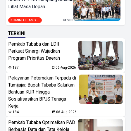
Lihat Masa Depan...
KOMINFO LAMSEL
908
TERKINI
Pemkab Tubaba dan LDII
Perkuat Sinergi Wujudkan
Program Prioritas Daerah
137
06-Aug-2026
Pelayanan Peternakan Terpadu di
Tumijajar, Bupati Tubaba Salurkan
Bantuan KUR Hingga
Sosialisasikan BPJS Tenaga
Kerja
184
06-Aug-2026
Pemkab Tubaba Optimalkan PAD
Berbasis Data dan Tata Kelola