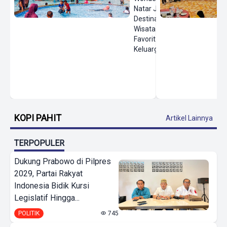
Natar Jadi
Destinasi
Wisata Air
Favorit
Keluarga
KOPI PAHIT
Artikel Lainnya
TERPOPULER
Dukung Prabowo di Pilpres
2029, Partai Rakyat
Indonesia Bidik Kursi
Legislatif Hingga...
POLITIK
745