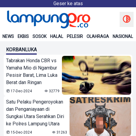
Geser ke atas
NEWS
EKBIS
SOSOK
HALAL
PELESIR
OLAHRAGA
NASIONAL
KORBANLUKA
Tabrakan Honda CBR vs
Yamaha Mio di Ngambur
Pesisir Barat, Lima Luka
Berat dan Ringan
17-Dec-2024
32779
Satu Pelaku Pengeroyokan
dan Penganiayaan di
Sungkai Utara Serahkan Diri
ke Polres Lampung Utara
15-Dec-2024
31263