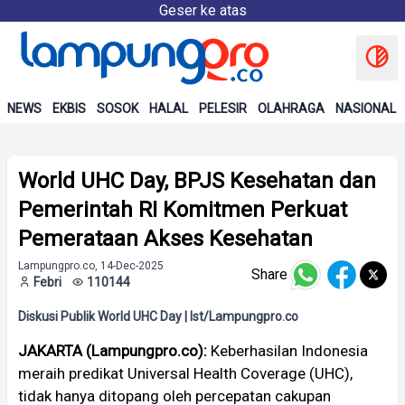
Geser ke atas
NEWS
EKBIS
SOSOK
HALAL
PELESIR
OLAHRAGA
NASIONAL
World UHC Day, BPJS Kesehatan dan
Pemerintah RI Komitmen Perkuat
Pemerataan Akses Kesehatan
Lampungpro.co, 14-Dec-2025
Share
Febri
110144
Diskusi Publik World UHC Day | Ist/Lampungpro.co
JAKARTA (Lampungpro.co):
Keberhasilan Indonesia
meraih predikat Universal Health Coverage (UHC),
tidak hanya ditopang oleh percepatan cakupan