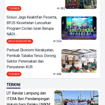
TUBABA
382
Solusi Jaga Keaktifan Peserta,
BPJS Kesehatan Luncurkan
Program Cicilan Iuran Berupa
NADI...
BPJS KESEHATAN
534
Perkuat Ekonomi Kerakyatan,
Pemkab Tubaba Terus Dorong
Sektor Peternakan dan
Penyaluran KUR
TUBABA
446
TERKINI
UT Bandar Lampung dan
ITERA Beri Pendampingan
Hukum bagi Pelaku UMKM