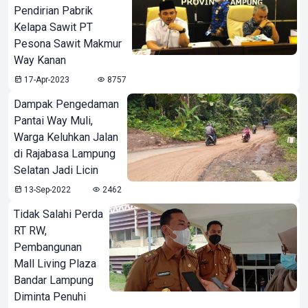
Pendirian Pabrik
Kelapa Sawit PT
Pesona Sawit Makmur
Way Kanan
17-Apr-2023
8757
Dampak Pengedaman
Pantai Way Muli,
Warga Keluhkan Jalan
di Rajabasa Lampung
Selatan Jadi Licin
13-Sep-2022
2462
Tidak Salahi Perda
RT RW,
Pembangunan
Mall Living Plaza
Bandar Lampung
Diminta Penuhi