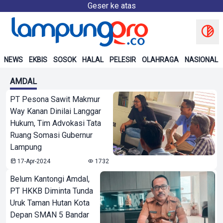
Geser ke atas
NEWS
EKBIS
SOSOK
HALAL
PELESIR
OLAHRAGA
NASIONAL
AMDAL
PT Pesona Sawit Makmur
Way Kanan Dinilai Langgar
Hukum, Tim Advokasi Tata
Ruang Somasi Gubernur
Lampung
17-Apr-2024
1732
Belum Kantongi Amdal,
PT HKKB Diminta Tunda
Uruk Taman Hutan Kota
Depan SMAN 5 Bandar