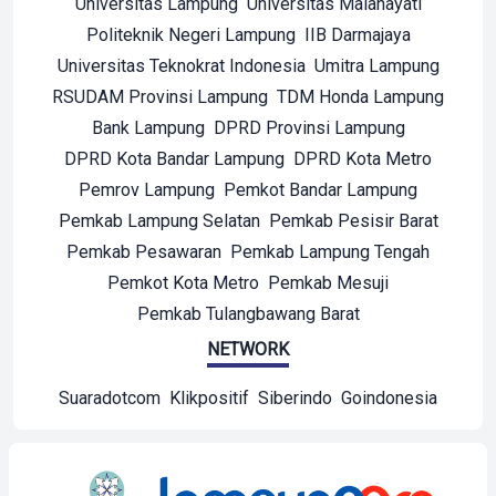
Universitas Lampung
Universitas Malahayati
Politeknik Negeri Lampung
IIB Darmajaya
Universitas Teknokrat Indonesia
Umitra Lampung
RSUDAM Provinsi Lampung
TDM Honda Lampung
Bank Lampung
DPRD Provinsi Lampung
DPRD Kota Bandar Lampung
DPRD Kota Metro
Pemrov Lampung
Pemkot Bandar Lampung
Pemkab Lampung Selatan
Pemkab Pesisir Barat
Pemkab Pesawaran
Pemkab Lampung Tengah
Pemkot Kota Metro
Pemkab Mesuji
Pemkab Tulangbawang Barat
NETWORK
Suaradotcom
Klikpositif
Siberindo
Goindonesia