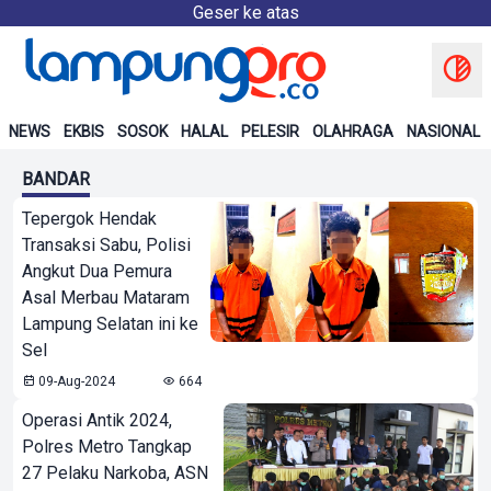
Geser ke atas
NEWS
EKBIS
SOSOK
HALAL
PELESIR
OLAHRAGA
NASIONAL
BANDAR
Tepergok Hendak
Transaksi Sabu, Polisi
Angkut Dua Pemura
Asal Merbau Mataram
Lampung Selatan ini ke
Sel
09-Aug-2024
664
Operasi Antik 2024,
Polres Metro Tangkap
27 Pelaku Narkoba, ASN