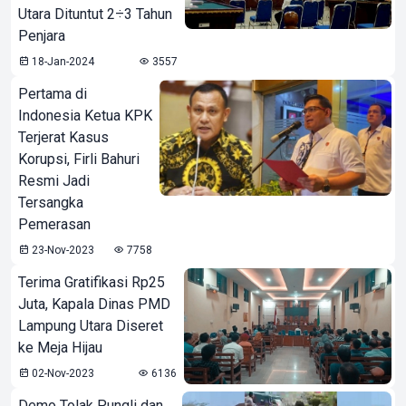
Utara Dituntut 2÷3 Tahun
Penjara
18-Jan-2024
3557
Pertama di
Indonesia Ketua KPK
Terjerat Kasus
Korupsi, Firli Bahuri
Resmi Jadi
Tersangka
Pemerasan
23-Nov-2023
7758
Terima Gratifikasi Rp25
Juta, Kapala Dinas PMD
Lampung Utara Diseret
ke Meja Hijau
02-Nov-2023
6136
Demo Tolak Pungli dan