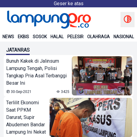
Geser ke atas
NEWS
EKBIS
SOSOK
HALAL
PELESIR
OLAHRAGA
NASIONAL
JATANRAS
Bunuh Kakek di Jalinsum
Lampung Tengah, Polisi
Tangkap Pria Asal Terbanggi
Besar Ini
30-Sep-2021
3425
Terlilit Ekonomi
Saat PPKM
Darurat, Supir
Abudemen Bandar
Lampung Ini Nekat