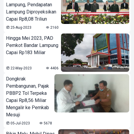
Lampung, Pendapatan
Lampung Diproyeksikan
Capai Rp8,08 Triliun
25-Aug-2023
2160
Hingga Mei 2023, PAD
Pemkot Bandar Lampung
Capai Rp183 Miliar
22-May-2023
4406
Dongkrak
Pembangunan, Pajak
PBBP2 Tol Terpeka
Capai Rp8,56 Miliar
Mengalir ke Pemkab
Mesuji
05-Jul-2023
5678
Bikin Malu, Mobil Dinas