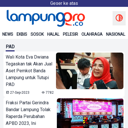
Geser ke atas
NEWS
EKBIS
SOSOK
HALAL
PELESIR
OLAHRAGA
NASIONAL
PAD
Wali Kota Eva Dwiana
Tegaskan tak Akan Jual
Aset Pemkot Banda
Lampung untuk Tutupi
PAD
27-Sep-2023
7782
Fraksi Partai Gerindra
Bandar Lampung Tolak
Raperda Perubahan
APBD 2023, Ini