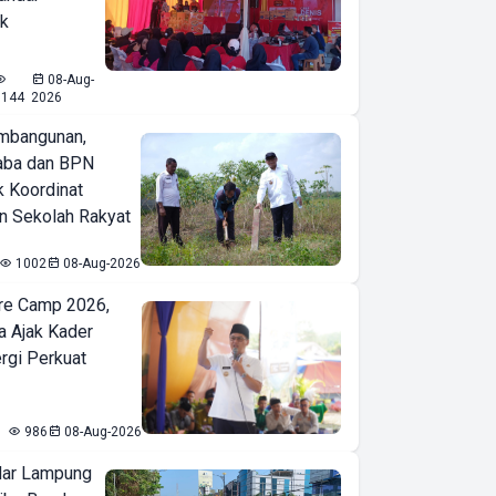
ak
08-Aug-
1144
2026
mbangunan,
aba dan BPN
k Koordinat
 Sekolah Rakyat
1002
08-Aug-2026
re Camp 2026,
a Ajak Kader
ergi Perkuat
986
08-Aug-2026
ar Lampung