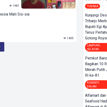
1981
TUBABA
esia Mati Sis-sia
Kunjungi Des
Triharjo Mer
Bupati Egi A
Terus Pertah
Gotong Royo
1405
LAMPUNG
SELATAN
Pemkot Band
Bagikan 10 R
Merah Putih
RI ke-81
KOMINFO
BALAM
Alfamart dan
Seafood Had
Alfamart di 