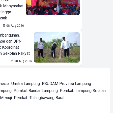
ak Masyarakat
Hingga
asak
08-Aug-2026
mbangunan,
aba dan BPN
k Koordinat
 Sekolah Rakyat
08-Aug-2026
onesia
Umitra Lampung
RSUDAM Provinsi Lampung
ampung
Pemkot Bandar Lampung
Pemkab Lampung Selatan
Mesuji
Pemkab Tulangbawang Barat