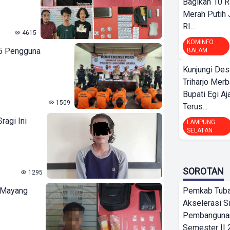
Bagikan 10 R
Merah Putih
RI...
4615
KOMINFO
25 Pengguna
BALAM
Kunjungi Des
Triharjo Mer
Bupati Egi A
1509
Terus...
ragi Ini
LAMPUNG
SELATAN
SOROTAN
1295
a Mayang
Pemkab Tub
Akselerasi S
Pembangunan
Semester II