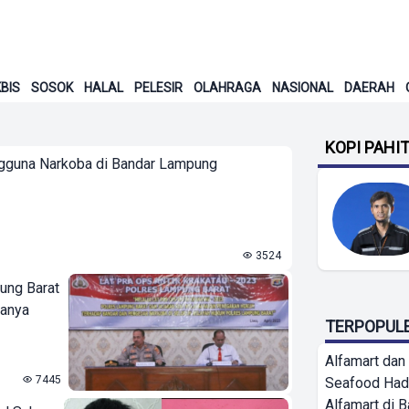
BIS
SOSOK
HALAL
PELESIR
OLAHRAGA
NASIONAL
DAERAH
KOPI PAHI
engguna Narkoba di Bandar Lampung
3524
ung Barat
ianya
TERPOPUL
Alfamart dan
7445
Seafood Had
Alfamart di 