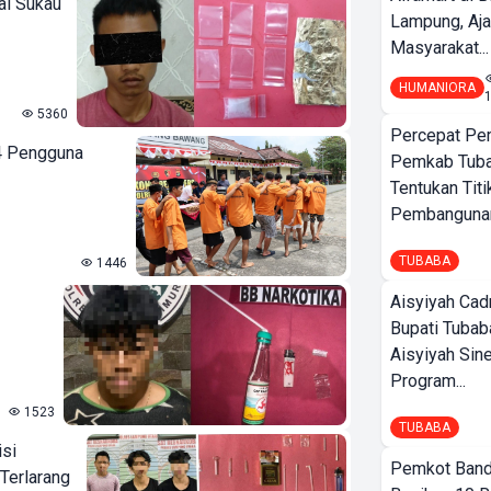
al Sukau
Lampung, Aj
Masyarakat...
HUMANIORA
5360
Percepat Pe
34 Pengguna
Pemkab Tub
Tentukan Titi
Pembangunan
TUBABA
1446
Aisyiyah Cad
Bupati Tubab
Aisyiyah Sin
Program...
1523
TUBABA
isi
Pemkot Band
Terlarang