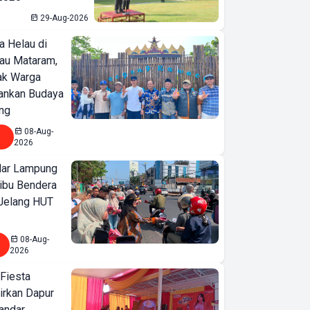
29-Aug-2026
a Helau di
bau Mataram,
jak Warga
ankan Budaya
ng
08-Aug-
2026
ar Lampung
ibu Bendera
 Jelang HUT
08-Aug-
2026
 Fiesta
irkan Dapur
Bandar