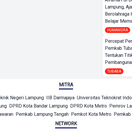
Lampung, Aj
Berolahraga 
Belajar Mem
HUMANIORA
Percepat Pe
Pemkab Tub
Tentukan Titi
Pembangunan
TUBABA
MITRA
eknik Negeri Lampung
IIB Darmajaya
Universitas Teknokrat Ind
ung
DPRD Kota Bandar Lampung
DPRD Kota Metro
Pemrov L
awaran
Pemkab Lampung Tengah
Pemkot Kota Metro
Pemkab 
NETWORK