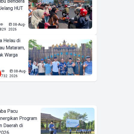
ibu Bendera
 Jelang HUT
08-Aug-
829
2026
a Helau di
bau Mataram,
jak Warga
08-Aug-
732
2026
aba Pacu
inergikan Program
 Daerah di
 2026