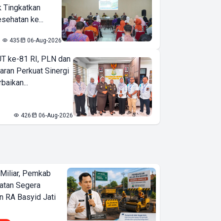
k Tingkatkan
sehatan ke...
435
06-Aug-2026
T ke-81 RI, PLN dan
aran Perkuat Sinergi
baikan...
426
06-Aug-2026
Miliar, Pemkab
atan Segera
n RA Basyid Jati