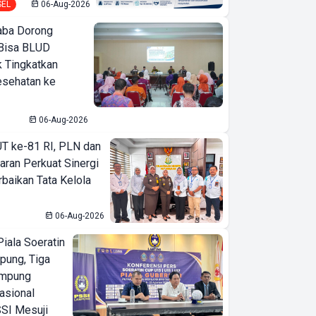
SEL
06-Aug-2026
ba Dorong
Bisa BLUD
k Tingkatkan
esehatan ke
06-Aug-2026
T ke-81 RI, PLN dan
aran Perkuat Sinergi
baikan Tata Kelola
06-Aug-2026
iala Soeratin
pung, Tiga
ampung
asional
SI Mesuji