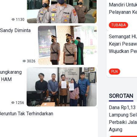
Mandiri Untu
Pelayanan Ke
1130
TUBABA
 Sandy Diminta
Semangat HU
Kejari Pesaw
Wujudkan Per
3026
jungkarang
PLN
s HAM
SOROTAN
1256
Dana Rp1,13 
Beruntun Tak Terhindarkan
Lampung Sel
Perbaiki Jala
Agung