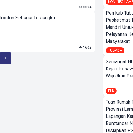
KOMINFO LAM
3394
Pemkab Tuba
 Tronton Sebagai Tersangka
Puskesmas 
Mandiri Untu
Pelayanan K
Masyarakat
1602
TUBABA
Semangat HU
Kejari Pesaw
Wujudkan Per
PLN
Tuan Rumah P
Provinsi Lam
Lapangan K
Berstandar N
Disiapkan PS