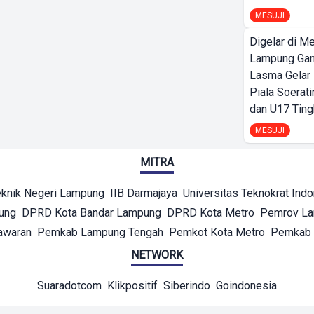
MESUJI
Digelar di Me
Lampung Ga
Lasma Gelar
Piala Soerati
dan U17 Ting
MESUJI
MITRA
eknik Negeri Lampung
IIB Darmajaya
Universitas Teknokrat Ind
ung
DPRD Kota Bandar Lampung
DPRD Kota Metro
Pemrov L
awaran
Pemkab Lampung Tengah
Pemkot Kota Metro
Pemkab 
NETWORK
Suaradotcom
Klikpositif
Siberindo
Goindonesia