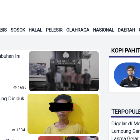
BIS
SOSOK
HALAL
PELESIR
OLAHRAGA
NASIONAL
DAERAH
KOPI PAHI
buhan Ini
1686
ung Diciduk
TERPOPUL
Digelar di Me
1834
Lampung Ga
Lasma Gelar