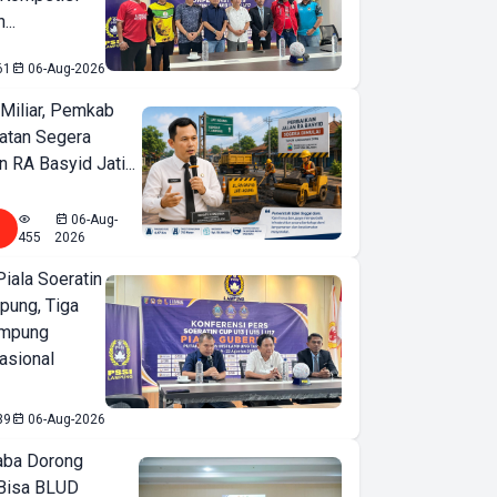
...
61
06-Aug-2026
Miliar, Pemkab
atan Segera
n RA Basyid Jati...
06-Aug-
455
2026
iala Soeratin
pung, Tiga
ampung
asional
39
06-Aug-2026
ba Dorong
Bisa BLUD