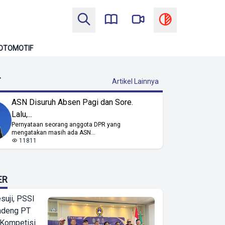
OTOMOTIF
T
Artikel Lainnya
ASN Disuruh Absen Pagi dan Sore.
Lalu,...
Pernyataan seorang anggota DPR yang
mengatakan masih ada ASN...
11811
ER
suji, PSSI
ndeng PT
 Kompetisi