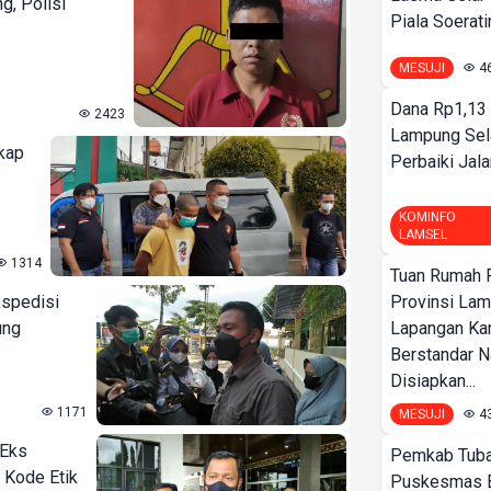
g, Polisi
Piala Soeratin
MESUJI
4
Dana Rp1,13 
2423
Lampung Sel
kap
Perbaiki Jala
KOMINFO
LAMSEL
1314
Tuan Rumah P
kspedisi
Provinsi Lam
ung
Lapangan K
Berstandar N
Disiapkan...
1171
MESUJI
4
 Eks
Pemkab Tuba
 Kode Etik
Puskesmas 