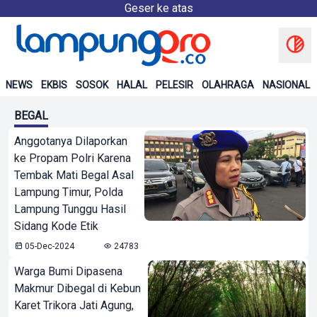
Geser ke atas
NEWS
EKBIS
SOSOK
HALAL
PELESIR
OLAHRAGA
NASIONAL
BEGAL
Anggotanya Dilaporkan
ke Propam Polri Karena
Tembak Mati Begal Asal
Lampung Timur, Polda
Lampung Tunggu Hasil
Sidang Kode Etik
05-Dec-2024
24783
Warga Bumi Dipasena
Makmur Dibegal di Kebun
Karet Trikora Jati Agung,