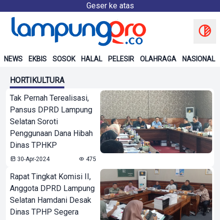
Geser ke atas
NEWS
EKBIS
SOSOK
HALAL
PELESIR
OLAHRAGA
NASIONAL
HORTIKULTURA
Tak Pernah Terealisasi,
Pansus DPRD Lampung
Selatan Soroti
Penggunaan Dana Hibah
Dinas TPHKP
30-Apr-2024
475
Rapat Tingkat Komisi II,
Anggota DPRD Lampung
Selatan Hamdani Desak
Dinas TPHP Segera