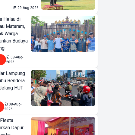
29-Aug-2026
a Helau di
bau Mataram,
jak Warga
ankan Budaya
ng
08-Aug-
2026
ar Lampung
ibu Bendera
 Jelang HUT
08-Aug-
2026
 Fiesta
irkan Dapur
Bandar