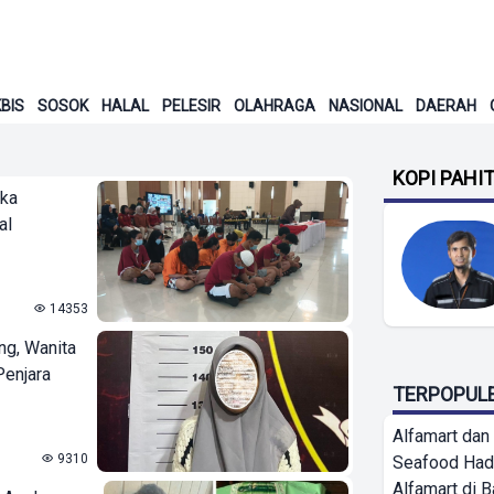
BIS
SOSOK
HALAL
PELESIR
OLAHRAGA
NASIONAL
DAERAH
KOPI PAHI
gka
al
14353
ng, Wanita
Penjara
TERPOPUL
Alfamart dan
9310
Seafood Had
Alfamart di 