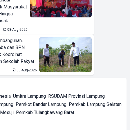
ak Masyarakat
Hingga
asak
08-Aug-2026
mbangunan,
aba dan BPN
k Koordinat
 Sekolah Rakyat
08-Aug-2026
onesia
Umitra Lampung
RSUDAM Provinsi Lampung
ampung
Pemkot Bandar Lampung
Pemkab Lampung Selatan
Mesuji
Pemkab Tulangbawang Barat