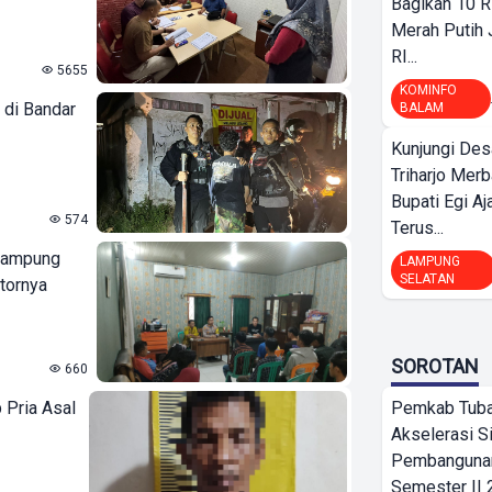
Bagikan 10 R
Merah Putih
RI...
5655
KOMINFO
 di Bandar
BALAM
Kunjungi Des
Triharjo Mer
Bupati Egi A
574
Terus...
 Lampung
LAMPUNG
SELATAN
otornya
SOROTAN
660
 Pria Asal
Pemkab Tub
Akselerasi S
Pembangunan
Semester II