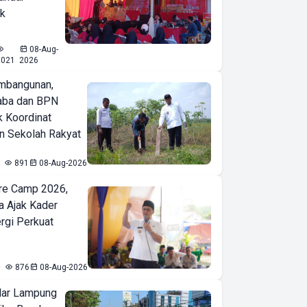
ak
08-Aug-
1021
2026
mbangunan,
aba dan BPN
k Koordinat
 Sekolah Rakyat
891
08-Aug-2026
re Camp 2026,
a Ajak Kader
ergi Perkuat
876
08-Aug-2026
ar Lampung