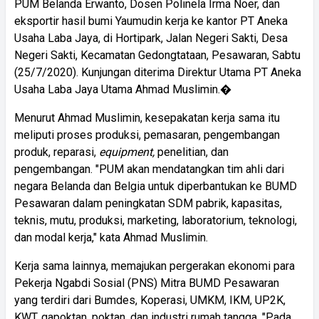
PUM Belanda Erwanto, Dosen Polinela Irma Noer, dan
eksportir hasil bumi Yaumudin kerja ke kantor PT Aneka
Usaha Laba Jaya, di Hortipark, Jalan Negeri Sakti, Desa
Negeri Sakti, Kecamatan Gedongtataan, Pesawaran, Sabtu
(25/7/2020). Kunjungan diterima Direktur Utama PT Aneka
Usaha Laba Jaya Utama Ahmad Muslimin.�
Menurut Ahmad Muslimin, kesepakatan kerja sama itu
meliputi proses produksi, pemasaran, pengembangan
produk, reparasi,
equipment,
penelitian, dan
pengembangan. "PUM akan mendatangkan tim ahli dari
negara Belanda dan Belgia untuk diperbantukan ke BUMD
Pesawaran dalam peningkatan SDM pabrik, kapasitas,
teknis, mutu, produksi, marketing, laboratorium, teknologi,
dan modal kerja," kata Ahmad Muslimin.
Kerja sama lainnya, memajukan pergerakan ekonomi para
Pekerja Ngabdi Sosial (PNS) Mitra BUMD Pesawaran
yang terdiri dari Bumdes, Koperasi, UMKM, IKM, UP2K,
KWT, gapoktan, poktan, dan industri rumah tangga. "Pada