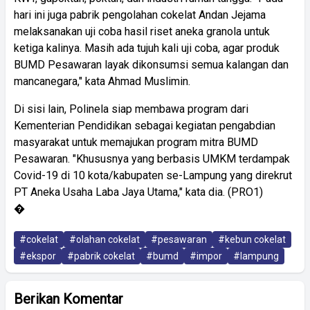
hari ini juga pabrik pengolahan cokelat Andan Jejama
melaksanakan uji coba hasil riset aneka granola untuk
ketiga kalinya. Masih ada tujuh kali uji coba, agar produk
BUMD Pesawaran layak dikonsumsi semua kalangan dan
mancanegara," kata Ahmad Muslimin.
Di sisi lain, Polinela siap membawa program dari
Kementerian Pendidikan sebagai kegiatan pengabdian
masyarakat untuk memajukan program mitra BUMD
Pesawaran. "Khususnya yang berbasis UMKM terdampak
Covid-19 di 10 kota/kabupaten se-Lampung yang direkrut
PT Aneka Usaha Laba Jaya Utama," kata dia. (PRO1)
�
#cokelat
#olahan cokelat
#pesawaran
#kebun cokelat
#ekspor
#pabrik cokelat
#bumd
#impor
#lampung
Berikan Komentar