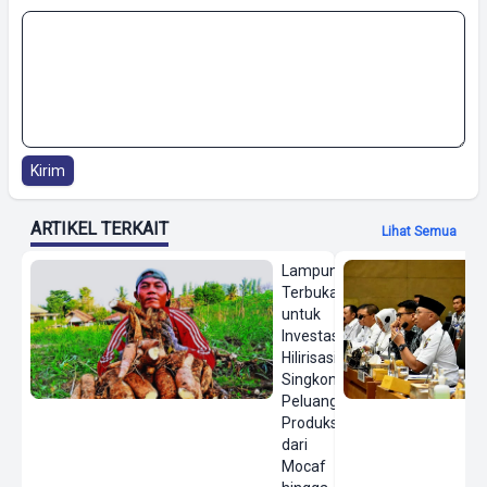
Kirim
ARTIKEL TERKAIT
Lihat Semua
Lampung
Terbuka
untuk
Investasi
Hilirisasi
Singkong,
Peluang
Produksi
dari
Mocaf