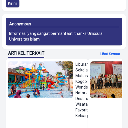
Kirim
Anonymous
Informasi yang sangat bermanfaat. thanks
Unissula
Universitas Islam
ARTIKEL TERKAIT
Lihat Semua
Liburan
Sekolah,
Mutiara
Kogop
Wonderland
Natar Jadi
Destinasi
Wisata Air
Favorit
Keluarga