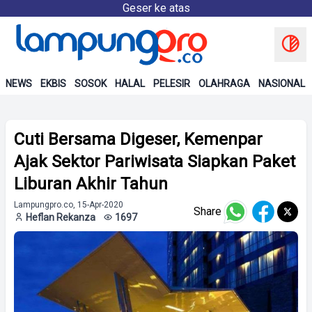
Geser ke atas
NEWS
EKBIS
SOSOK
HALAL
PELESIR
OLAHRAGA
NASIONAL
Cuti Bersama Digeser, Kemenpar
Ajak Sektor Pariwisata Siapkan Paket
Liburan Akhir Tahun
Lampungpro.co, 15-Apr-2020
Share
Heflan Rekanza
1697