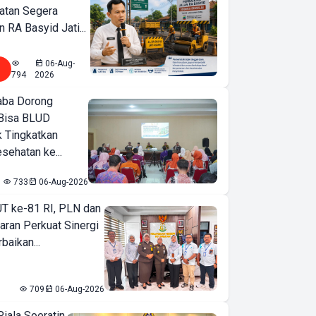
atan Segera
n RA Basyid Jati...
06-Aug-
794
2026
ba Dorong
Bisa BLUD
k Tingkatkan
sehatan ke...
733
06-Aug-2026
T ke-81 RI, PLN dan
aran Perkuat Sinergi
baikan...
709
06-Aug-2026
iala Soeratin