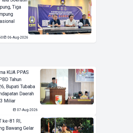
pung, Tiga
ampung
asional
50
06-Aug-2026
urna KUA PPAS
PBD Tahun
6, Bupati Tubaba
ndapatan Daerah
3 Miliar
07-Aug-2026
T ke-81 RI,
ng Bawang Gelar