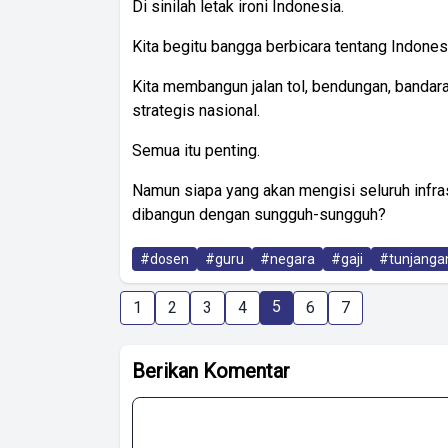
‎Di sinilah letak ironi Indonesia.
‎Kita begitu bangga berbicara tentang Indone
‎Kita membangun jalan tol, bendungan, bandar
strategis nasional.
‎Semua itu penting.
‎Namun siapa yang akan mengisi seluruh infrast
dibangun dengan sungguh-sungguh?
#dosen
#guru
#negara
#gaji
#tunjanga
5
1
2
3
4
6
7
Berikan Komentar