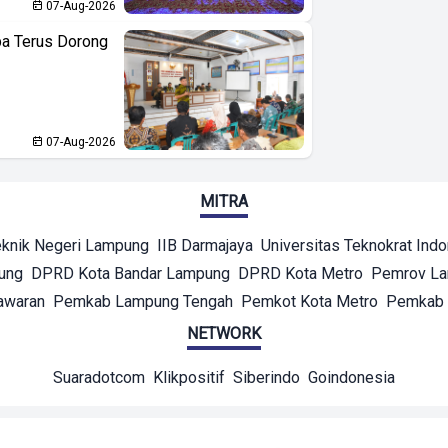
07-Aug-2026
ba Terus Dorong
07-Aug-2026
MITRA
eknik Negeri Lampung
IIB Darmajaya
Universitas Teknokrat Ind
ung
DPRD Kota Bandar Lampung
DPRD Kota Metro
Pemrov L
awaran
Pemkab Lampung Tengah
Pemkot Kota Metro
Pemkab 
NETWORK
Suaradotcom
Klikpositif
Siberindo
Goindonesia