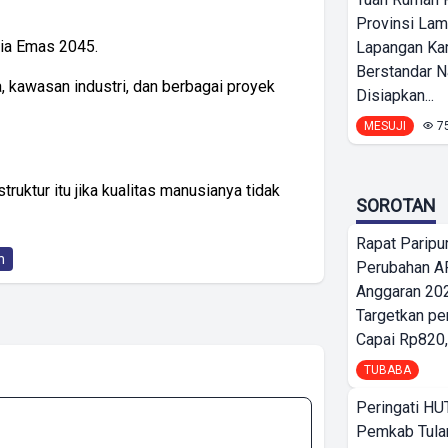
Provinsi Lam
sia Emas 2045.
Lapangan K
Berstandar N
a, kawasan industri, dan berbagai proyek
Disiapkan...
MESUJI
7
ruktur itu jika kualitas manusianya tidak
SOROTAN
Rapat Parip
n
Perubahan A
Anggaran 202
Targetkan pe
Capai Rp820,
TUBABA
Peringati HU
Pemkab Tula