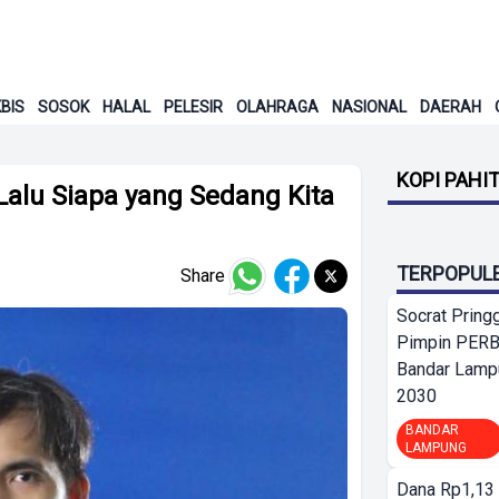
BIS
SOSOK
HALAL
PELESIR
OLAHRAGA
NASIONAL
DAERAH
KOPI PAHI
Lalu Siapa yang Sedang Kita
TERPOPUL
Share
Socrat Pring
Pimpin PERB
Bandar Lamp
2030
BANDAR
LAMPUNG
Dana Rp1,13 