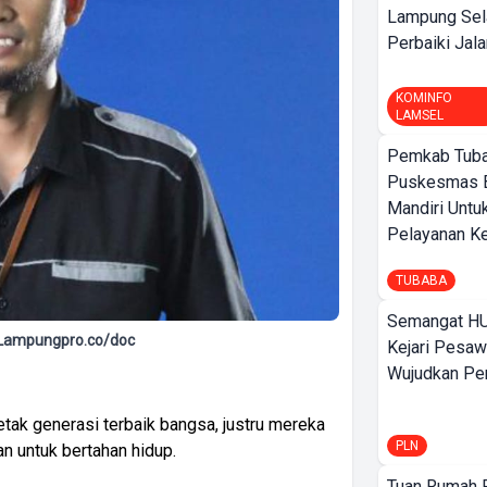
Lampung Sel
Perbaiki Jala
KOMINFO
LAMSEL
Pemkab Tuba
Puskesmas 
Mandiri Untu
Pelayanan Ke
TUBABA
Semangat HU
 Lampungpro.co/doc
Kejari Pesaw
Wujudkan Per
tak generasi terbaik bangsa, justru mereka
PLN
n untuk bertahan hidup.
Tuan Rumah P