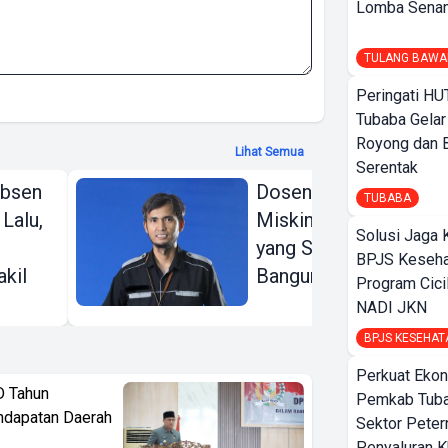
Lomba Sena
TULANG BAWA
Peringati HU
Tubaba Gelar
Royong dan B
Lihat Semua
Serentak
Absen
Dosen dan Guru Kita
TUBABA
 Lalu,
Miskin, Lalu Siapa
Solusi Jaga 
yang Sedang Kita
BPJS Keseha
kil
Bangun?
Program Cici
NADI JKN
BPJS KESEHAT
Perkuat Ekon
D Tahun
Pemkab Tuba
ndapatan Daerah
Sektor Peter
Penyaluran 