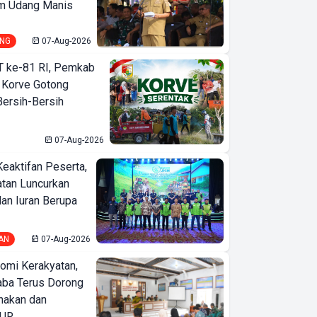
m Udang Manis
NG
07-Aug-2026
T ke-81 RI, Pemkab
 Korve Gotong
ersih-Bersih
Kontroversi VS Kerja
07-Aug-2026
Nyata DPRD Kota
Keaktifan Peserta,
Bandar Lampung
tan Luncurkan
lan Iuran Berupa
AN
07-Aug-2026
omi Kerakyatan,
ba Terus Dorong
nakan dan
KUR