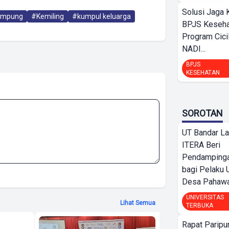
Solusi Jaga 
ampung
#Kemiling
#kumpul keluarga
BPJS Keseha
Program Cici
NADI...
BPJS
KESEHATAN
SOROTAN
UT Bandar L
ITERA Beri
Pendamping
bagi Pelak
Desa Pahaw
UNIVERSITAS
Lihat Semua
TERBUKA
Travel4All
Rapat Parip