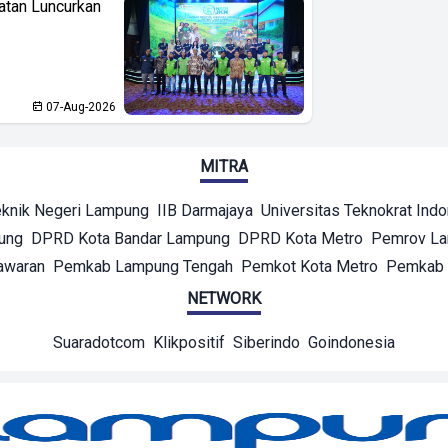
atan Luncurkan
07-Aug-2026
MITRA
eknik Negeri Lampung
IIB Darmajaya
Universitas Teknokrat Ind
ung
DPRD Kota Bandar Lampung
DPRD Kota Metro
Pemrov L
awaran
Pemkab Lampung Tengah
Pemkot Kota Metro
Pemkab 
NETWORK
Suaradotcom
Klikpositif
Siberindo
Goindonesia