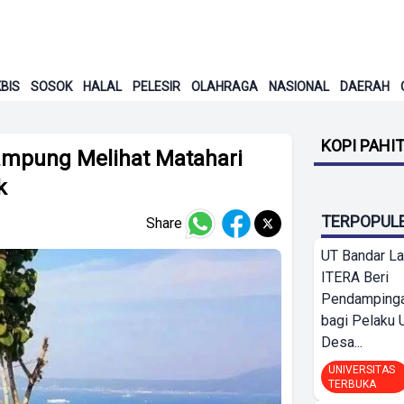
BIS
SOSOK
HALAL
PELESIR
OLAHRAGA
NASIONAL
DAERAH
KOPI PAHI
Lampung Melihat Matahari
k
TERPOPUL
Share
UT Bandar L
ITERA Beri
Pendamping
bagi Pelak
Desa...
UNIVERSITAS
TERBUKA