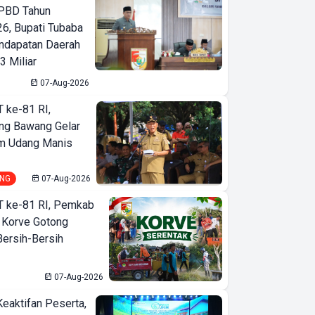
Mandiri Pesisir Barat,
PBD Tahun
6, Bupati Tubaba
Bisa Saksikan
ndapatan Daerah
Sunrise dan Sunset
3 Miliar
Dalam Satu Lokasi
07-Aug-2026
T ke-81 RI,
ng Bawang Gelar
m Udang Manis
NG
07-Aug-2026
T ke-81 RI, Pemkab
 Korve Gotong
ersih-Bersih
07-Aug-2026
Keaktifan Peserta,