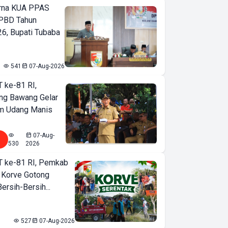
urna KUA PPAS
PBD Tahun
6, Bupati Tubaba
541
07-Aug-2026
T ke-81 RI,
ng Bawang Gelar
m Udang Manis
07-Aug-
530
2026
T ke-81 RI, Pemkab
 Korve Gotong
rsih-Bersih...
527
07-Aug-2026