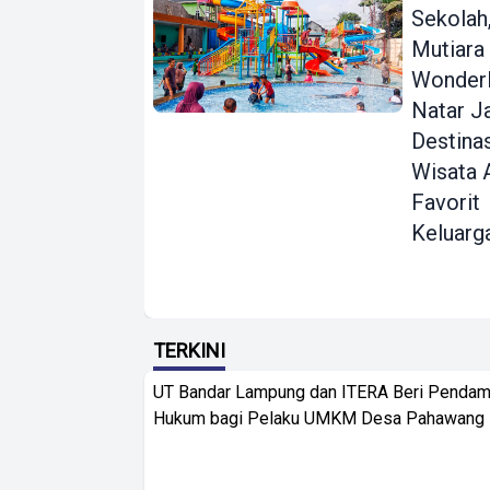
Sekolah
Mutiara
Wonder
Natar J
Destina
Wisata 
Favorit
Keluarg
TERKINI
UT Bandar Lampung dan ITERA Beri Pendam
Hukum bagi Pelaku UMKM Desa Pahawang