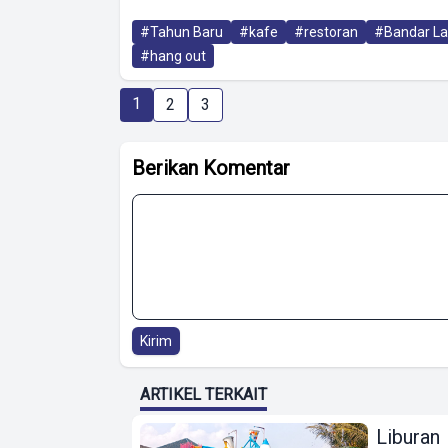
#Tahun Baru
#kafe
#restoran
#Bandar L
#hang out
1
2
3
Berikan Komentar
Kirim
ARTIKEL TERKAIT
Liburan