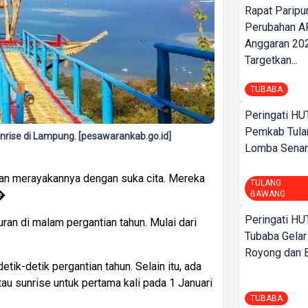
Rapat Parip
Perubahan A
Anggaran 202
Targetkan...
TUBABA
Peringati HU
Pemkab Tula
nrise di Lampung. [pesawarankab.go.id]
Lomba Sena
an merayakannya dengan suka cita. Mereka
TULANG
.�
BAWANG
Peringati HU
ran di malam pergantian tahun. Mulai dari
Tubaba Gelar
Royong dan Be
ik-detik pergantian tahun. Selain itu, ada
tau sunrise untuk pertama kali pada 1 Januari
TUBABA