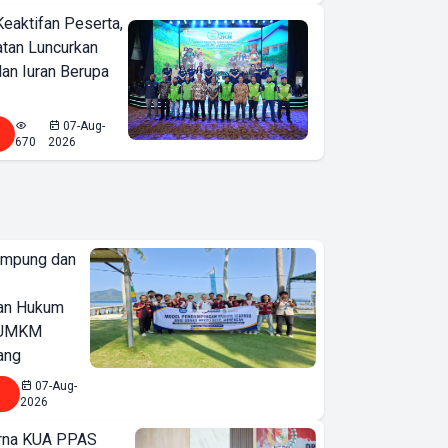
Keaktifan Peserta,
tan Luncurkan
lan Iuran Berupa
07-Aug-
670
2026
ampung dan
an Hukum
u UMKM
ang
07-Aug-
2026
Eksotisme Pantai
urna KUA PPAS