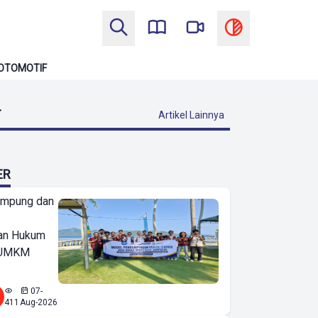
OTOMOTIF
T
Artikel Lainnya
ER
ampung dan
an Hukum
u UMKM
07-
411
Aug-2026