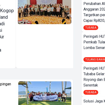
,
Mampir
Perubahan A
Anggaran 202
 Kogop
Malaysia
Targetkan pe
land
Roadshow
Capai Rp820,
adi
Sambangi
TUBABA
si
Lampung,
Air
Bidik
Peringati HU
Pemkab Tula
Wisatawan dan
Lomba Sena
a
Perkuat
Sinergi
TULANG BAWA
Pariwisata
Peringati HU
Tubaba Gelar
Royong dan B
pingan
Serentak
TUBABA
Solusi Jaga 