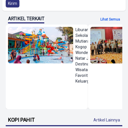
Kirim
ARTIKEL TERKAIT
Lihat Semua
Liburan
Sekolah,
Mutiara
Kogop
Wonderland
Natar Jadi
Destinasi
Wisata Air
Favorit
Keluarga
KOPI PAHIT
Artikel Lainnya