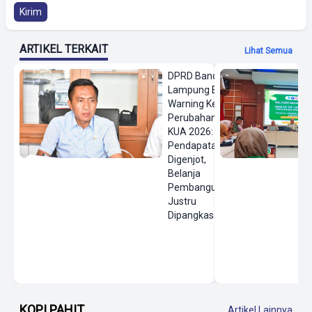
Kirim
ARTIKEL TERKAIT
Lihat Semua
DPRD Bandar
Lampung Beri
Warning Keras
Perubahan
KUA 2026:
Pendapatan
Digenjot,
Belanja
Pembangunan
Justru
Dipangkas
KOPI PAHIT
Artikel Lainnya