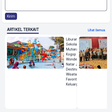
Kirim
ARTIKEL TERKAIT
Lihat Semua
Liburan
Sekolah,
Mutiara
Kogop
Wonderland
Natar Jadi
Destinasi
Wisata Air
Favorit
Keluarga