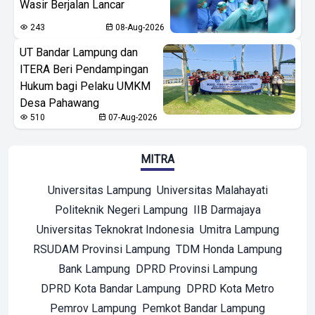
Wasir Berjalan Lancar
243
08-Aug-2026
UT Bandar Lampung dan
ITERA Beri Pendampingan
Hukum bagi Pelaku UMKM
Desa Pahawang
510
07-Aug-2026
MITRA
Universitas Lampung
Universitas Malahayati
Politeknik Negeri Lampung
IIB Darmajaya
Universitas Teknokrat Indonesia
Umitra Lampung
RSUDAM Provinsi Lampung
TDM Honda Lampung
Bank Lampung
DPRD Provinsi Lampung
DPRD Kota Bandar Lampung
DPRD Kota Metro
Pemrov Lampung
Pemkot Bandar Lampung