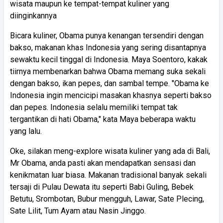
wisata maupun ke tempat-tempat kuliner yang
diinginkannya
Bicara kuliner, Obama punya kenangan tersendiri dengan
bakso, makanan khas Indonesia yang sering disantapnya
sewaktu kecil tinggal di Indonesia. Maya Soentoro, kakak
tiirnya membenarkan bahwa Obama memang suka sekali
dengan bakso, ikan pepes, dan sambal tempe. "Obama ke
Indonesia ingin mencicipi masakan khasnya seperti bakso
dan pepes. Indonesia selalu memiliki tempat tak
tergantikan di hati Obama," kata Maya beberapa waktu
yang lalu.
Oke, silakan meng-explore wisata kuliner yang ada di Bali,
Mr Obama, anda pasti akan mendapatkan sensasi dan
kenikmatan luar biasa. Makanan tradisional banyak sekali
tersaji di Pulau Dewata itu seperti Babi Guling, Bebek
Betutu, Srombotan, Bubur mengguh, Lawar, Sate Plecing,
Sate Lilit, Tum Ayam atau Nasin Jinggo.