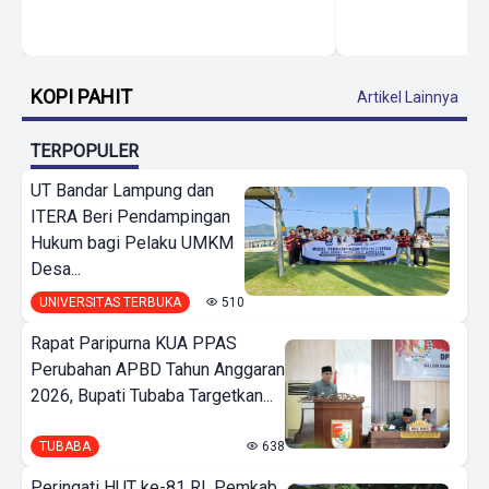
KOPI PAHIT
Artikel Lainnya
TERPOPULER
UT Bandar Lampung dan
ITERA Beri Pendampingan
Hukum bagi Pelaku UMKM
Desa...
UNIVERSITAS TERBUKA
510
Rapat Paripurna KUA PPAS
Perubahan APBD Tahun Anggaran
2026, Bupati Tubaba Targetkan...
TUBABA
638
Peringati HUT ke-81 RI, Pemkab