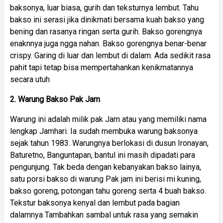
baksonya, luar biasa, gurih dan teksturnya lembut. Tahu
bakso ini serasi jika dinikmati bersama kuah bakso yang
bening dan rasanya ringan serta gurih. Bakso gorengnya
enaknnya juga ngga nahan. Bakso gorengnya benar-benar
crispy. Garing di luar dan lembut di dalam. Ada sedikit rasa
pahit tapi tetap bisa mempertahankan kenikmatannya
secara utuh
2. Warung Bakso Pak Jam
Warung ini adalah milik pak Jam atau yang memiliki nama
lengkap Jamhari. Ia sudah membuka warung baksonya
sejak tahun 1983. Warungnya berlokasi di dusun Ironayan,
Baturetno, Banguntapan, bantul ini masih dipadati para
pengunjung. Tak beda dengan kebanyakan bakso lainya,
satu porsi bakso di warung Pak jam ini berisi mi kuning,
bakso goreng, potongan tahu goreng serta 4 buah bakso.
Tekstur baksonya kenyal dan lembut pada bagian
dalamnya Tambahkan sambal untuk rasa yang semakin