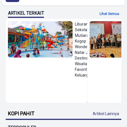
ARTIKEL TERKAIT
Lihat Semua
Liburan
Sekolah,
Mutiara
Kogop
Wonderland
Natar Jadi
Destinasi
Wisata Air
Favorit
Keluarga
KOPI PAHIT
Artikel Lainnya