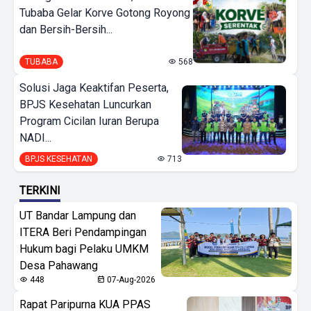
Tubaba Gelar Korve Gotong Royong
dan Bersih-Bersih...
TUBABA
568
Solusi Jaga Keaktifan Peserta,
BPJS Kesehatan Luncurkan
Program Cicilan Iuran Berupa
NADI...
BPJS KESEHATAN
713
TERKINI
UT Bandar Lampung dan
ITERA Beri Pendampingan
Hukum bagi Pelaku UMKM
Desa Pahawang
448
07-Aug-2026
Rapat Paripurna KUA PPAS