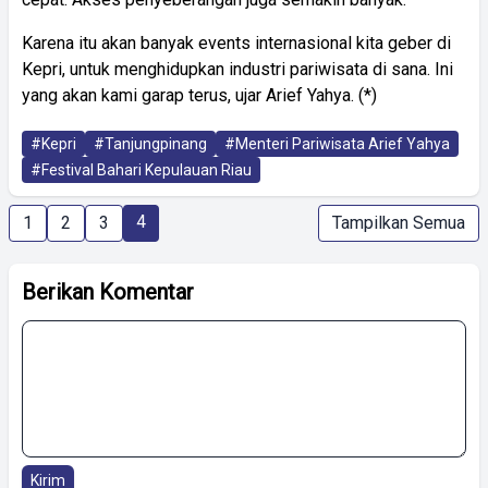
Karena itu akan banyak events internasional kita geber di
Kepri, untuk menghidupkan industri pariwisata di sana. Ini
yang akan kami garap terus, ujar Arief Yahya. (*)
#Kepri
#Tanjungpinang
#Menteri Pariwisata Arief Yahya
#Festival Bahari Kepulauan Riau
4
1
2
3
Tampilkan Semua
Berikan Komentar
Kirim