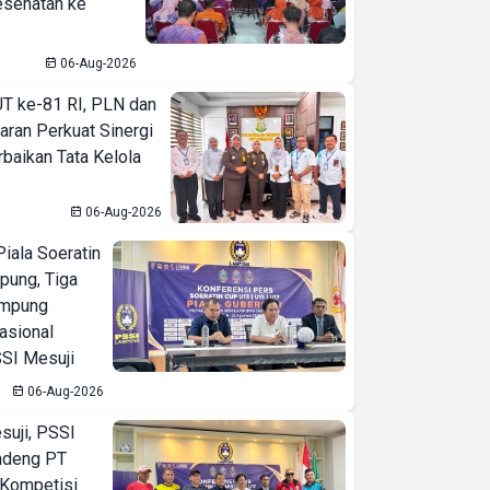
Dalam Satu Lokasi
esehatan ke
06-Aug-2026
T ke-81 RI, PLN dan
aran Perkuat Sinergi
baikan Tata Kelola
06-Aug-2026
iala Soeratin
pung, Tiga
ampung
asional
SI Mesuji
06-Aug-2026
suji, PSSI
ndeng PT
 Kompetisi