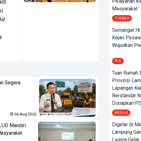
adi
Sambangi
Pelayanan K
Masyarakat
si
Lampung,
Air
Bidik
TUBABA
Wisatawan dan
Semangat HU
a
Perkuat
Kejari Pesaw
Sinergi
Wujudkan Per
Pariwisata
PLN
Tuan Rumah P
Provinsi Lam
an Segera
Lapangan K
Berstandar N
Disiapkan PS
MESUJI
06-Aug-2026
Digelar di Me
LUD Mandiri
Lampung Ga
Masyarakat
Lasma Gelar