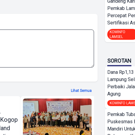
Gandeng Kant
Pemkab Lamp
Percepat Pe
Sertifikasi A
KOMINFO
LAMSEL
SOROTAN
Dana Rp1,13 
Lampung Sel
Perbaiki Jala
Lihat Semua
Agung
Travel4All
KOMINFO LAM
,
Mampir
Pemkab Tuba
 Kogop
Malaysia
Puskesmas 
land
Roadshow
Mandiri Untu