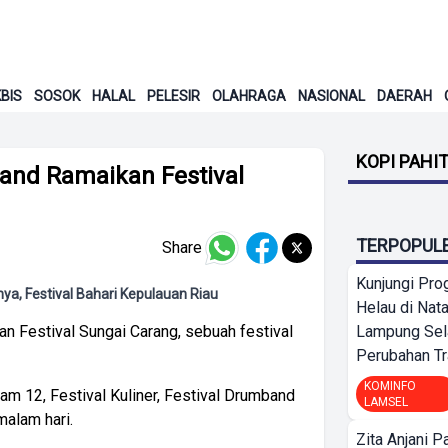
BIS
SOSOK
HALAL
PELESIR
OLAHRAGA
NASIONAL
DAERAH
KOPI PAHI
and Ramaikan Festival
TERPOPUL
Share
Kunjungi Pr
hya, Festival Bahari Kepulauan Riau
Helau di Nata
an Festival Sungai Carang, sebuah festival
Lampung Sela
Perubahan Tr
KOMINFO
dam 12, Festival Kuliner, Festival Drumband
LAMSEL
malam hari.
Zita Anjani P