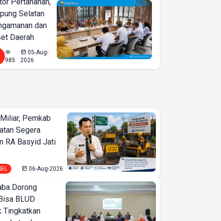
or Pertanahan,
ung Selatan
ngamanan dan
set Daerah
05-Aug-
985
2026
Miliar, Pemkab
atan Segera
n RA Basyid Jati
Eksotisme Pantai
SEL
06-Aug-2026
Mandiri Pesisir Barat,
ba Dorong
Bisa Saksikan
Bisa BLUD
Sunrise dan Sunset
k Tingkatkan