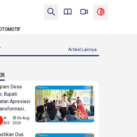
OTOMOTIF
T
Artikel Lainnya
ER
ogram Desa
r, Bupati
tan Apresiasi
ansformasi...
06-Aug-
403
2026
astikan Dua