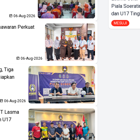
Piala Soerati
dan U17 Ting
06-Aug-2026
MESUJI
sawaran Perkuat
06-Aug-2026
, Tiga
iapkan
06-Aug-2026
PT Lasma
an U17