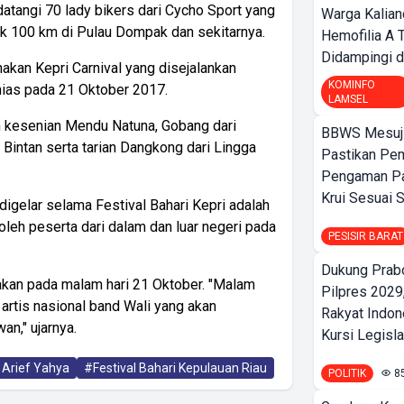
atangi 70 lady bikers dari Cycho Sport yang
Warga Kalia
ak 100 km di Pulau Dompak dan sekitarnya.
Hemofilia A 
Didampingi da
nakan Kepri Carnival yang disejalankan
KOMINFO
ias pada 21 Oktober 2017.
LAMSEL
an kesenian Mendu Natuna, Gobang dari
BBWS Mesuj
intan serta tarian Dangkong dari Lingga
Pastikan Pe
Pengaman Pan
Krui Sesuai S
digelar selama Festival Bahari Kepri adalah
oleh peserta dari dalam dan luar negeri pada
PESISIR BARAT
Dukung Prab
dakan pada malam hari 21 Oktober. "Malam
Pilpres 2029,
rtis nasional band Wali yang akan
Rakyat Indon
n," ujarnya.
Kursi Legislat
 Arief Yahya
#Festival Bahari Kepulauan Riau
POLITIK
8