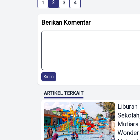
2
1
3
4
Berikan Komentar
Kirim
ARTIKEL TERKAIT
Liburan
Sekolah
Mutiara
Wonder