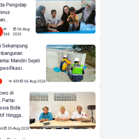
nda Pengidap
Terus
n...
06-Aug-
368
2026
i Sekampung
mbangunan
tai Mandiri Sejati
pesifikasi...
439
06-Aug-2026
owo di
 Partai
esia Bidik
if Hingga...
56
05-Aug-2026