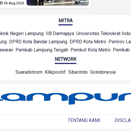
06-Aug-2026
MITRA
eknik Negeri Lampung
IIB Darmajaya
Universitas Teknokrat Ind
ung
DPRD Kota Bandar Lampung
DPRD Kota Metro
Pemrov L
awaran
Pemkab Lampung Tengah
Pemkot Kota Metro
Pemkab 
NETWORK
Suaradotcom
Klikpositif
Siberindo
Goindonesia
TENTANG KAMI
DISCLA