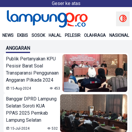
Geser ke atas
NEWS
EKBIS
SOSOK
HALAL
PELESIR
OLAHRAGA
NASIONAL
ANGGARAN
Publik Pertanyakan KPU
Pesisir Barat Soal
Transparansi Penggunaan
Anggaran Pilkada 2024
15-Aug-2024
453
Banggar DPRD Lampung
Selatan Soroti KUA
PPAS 2025 Pemkab
Lampung Selatan
15-Jul-2024
532