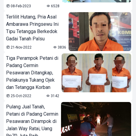
08-Feb-2023
6528
Terlilit Hutang, Pria Asal
Ambarawa Pringsewu Ini
Tipu Tetangga Berkedok
Gadai Tanah Palsu
21-Nov-2022
3836
Tiga Perampok Petani di
Padang Cermin
Pesawaran Ditangkap,
Pelakunya Tukang Ojek
dan Tetangga Korban
25-Oct-2022
3142
Pulang Jual Tanah,
Petani di Padang Cermin
Pesawaran Dirampok di
Jalan Way Ratai, Uang
Rp70 Juta Raib