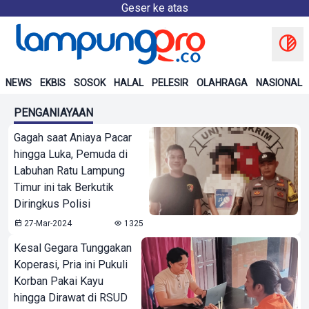
Geser ke atas
NEWS
EKBIS
SOSOK
HALAL
PELESIR
OLAHRAGA
NASIONAL
PENGANIAYAAN
Gagah saat Aniaya Pacar
hingga Luka, Pemuda di
Labuhan Ratu Lampung
Timur ini tak Berkutik
Diringkus Polisi
27-Mar-2024
1325
Kesal Gegara Tunggakan
Koperasi, Pria ini Pukuli
Korban Pakai Kayu
hingga Dirawat di RSUD