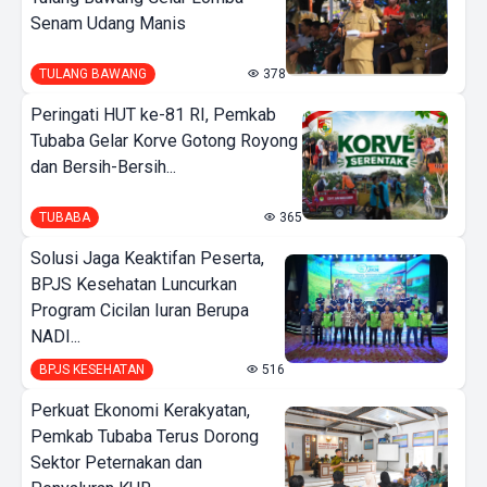
Senam Udang Manis
TULANG BAWANG
378
Peringati HUT ke-81 RI, Pemkab
Tubaba Gelar Korve Gotong Royong
dan Bersih-Bersih...
TUBABA
365
Solusi Jaga Keaktifan Peserta,
BPJS Kesehatan Luncurkan
Program Cicilan Iuran Berupa
NADI...
BPJS KESEHATAN
516
Perkuat Ekonomi Kerakyatan,
Pemkab Tubaba Terus Dorong
Sektor Peternakan dan