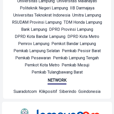
Universitas Lampung
Universitas Malahayati
Politeknik Negeri Lampung
IIB Darmajaya
Universitas Teknokrat Indonesia
Umitra Lampung
RSUDAM Provinsi Lampung
TDM Honda Lampung
Bank Lampung
DPRD Provinsi Lampung
DPRD Kota Bandar Lampung
DPRD Kota Metro
Pemrov Lampung
Pemkot Bandar Lampung
Pemkab Lampung Selatan
Pemkab Pesisir Barat
Pemkab Pesawaran
Pemkab Lampung Tengah
Pemkot Kota Metro
Pemkab Mesuji
Pemkab Tulangbawang Barat
NETWORK
Suaradotcom
Klikpositif
Siberindo
Goindonesia