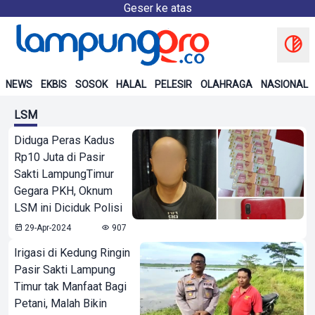
Geser ke atas
NEWS
EKBIS
SOSOK
HALAL
PELESIR
OLAHRAGA
NASIONAL
LSM
Diduga Peras Kadus
Rp10 Juta di Pasir
Sakti LampungTimur
Gegara PKH, Oknum
LSM ini Diciduk Polisi
29-Apr-2024
907
Irigasi di Kedung Ringin
Pasir Sakti Lampung
Timur tak Manfaat Bagi
Petani, Malah Bikin