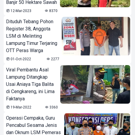
Banjir 50 Hektare Sawah
12-Mar-2023
8370
Dituduh Tebang Pohon
Register 38, Anggota
LSM di Melinting
Lampung Timur Terjaring
OTT Peras Warga
01-Oct-2022
2277
Viral Pembantu Asal
Lampung Ditangkap
Usai Aniaya Tiga Balita
di Cengkareng, ini Lima
Faktanya
19-Mar-2022
3360
Operasi Cempaka, Guru
Pencabul Sesama Jenis
dan Oknum LSM Pemeras