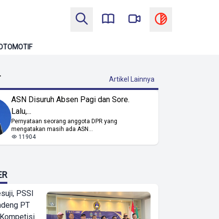
OTOMOTIF
T
Artikel Lainnya
ASN Disuruh Absen Pagi dan Sore.
Lalu,...
Pernyataan seorang anggota DPR yang
mengatakan masih ada ASN...
11904
ER
suji, PSSI
ndeng PT
 Kompetisi