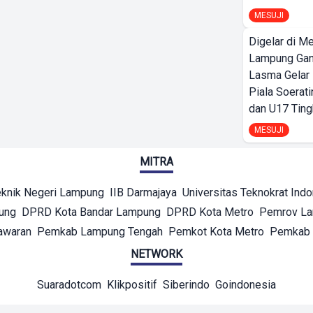
MESUJI
Digelar di Me
Lampung Ga
Lasma Gelar
Piala Soerati
dan U17 Ting
MESUJI
MITRA
eknik Negeri Lampung
IIB Darmajaya
Universitas Teknokrat Ind
ung
DPRD Kota Bandar Lampung
DPRD Kota Metro
Pemrov L
awaran
Pemkab Lampung Tengah
Pemkot Kota Metro
Pemkab 
NETWORK
Suaradotcom
Klikpositif
Siberindo
Goindonesia