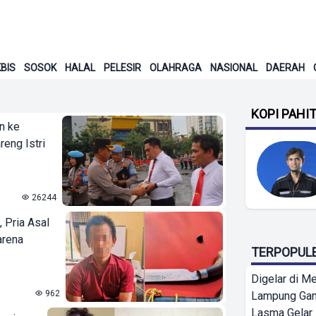
BIS
SOSOK
HALAL
PELESIR
OLAHRAGA
NASIONAL
DAERAH
KOPI PAHI
n ke
eng Istri
26244
 Pria Asal
arena
TERPOPUL
Digelar di Me
962
Lampung Ga
Lasma Gelar