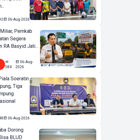
...
92
06-Aug-2026
Miliar, Pemkab
atan Segera
n RA Basyid Jati...
06-Aug-
584
2026
iala Soeratin
pung, Tiga
ampung
asional
48
06-Aug-2026
ba Dorong
Bisa BLUD