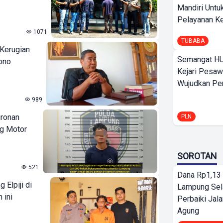
Mandiri Untu
Pelayanan Ke
1071
TUBABA
 Kerugian
Semangat HU
ono
Kejari Pesaw
Wujudkan Per
989
uronan
PLN
ng Motor
SOROTAN
521
Dana Rp1,13 
 Elpiji di
Lampung Sel
 ini
Perbaiki Jala
Agung