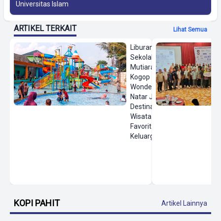
Universitas Islam
ARTIKEL TERKAIT
Lihat Semua
Liburan
Sekolah,
Mutiara
Kogop
Wonderland
Natar Jadi
Destinasi
Wisata Air
Favorit
Keluarga
KOPI PAHIT
Artikel Lainnya