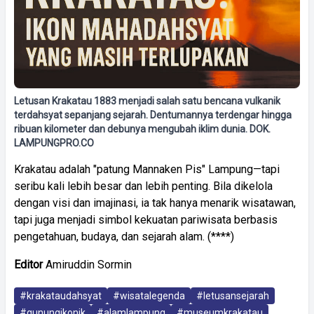
Letusan Krakatau 1883 menjadi salah satu bencana vulkanik
terdahsyat sepanjang sejarah. Dentumannya terdengar hingga
ribuan kilometer dan debunya mengubah iklim dunia. DOK.
LAMPUNGPRO.CO
Krakatau adalah "patung Mannaken Pis" Lampung—tapi
seribu kali lebih besar dan lebih penting. Bila dikelola
dengan visi dan imajinasi, ia tak hanya menarik wisatawan,
tapi juga menjadi simbol kekuatan pariwisata berbasis
pengetahuan, budaya, dan sejarah alam. (****)
Editor
Amiruddin Sormin
#krakataudahsyat
#wisatalegenda
#letusansejarah
#gunungikonik
#alamlampung
#museumkrakatau