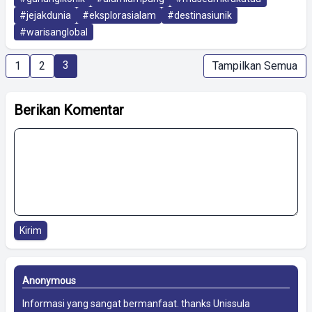
#jejakdunia
#eksplorasialam
#destinasiunik
#warisanglobal
3
1
2
Tampilkan Semua
Berikan Komentar
Kirim
Anonymous
Informasi yang sangat bermanfaat. thanks
Unissula