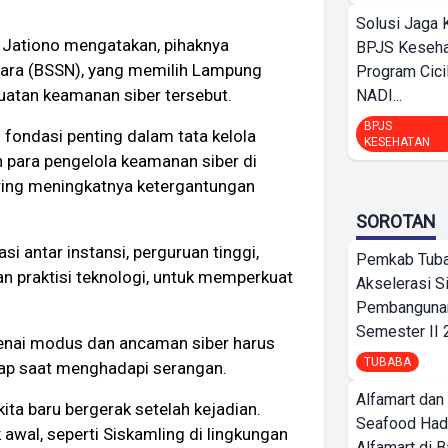
Solusi Jaga 
 Jationo mengatakan, pihaknya
BPJS Keseha
gara (BSSN), yang memilih Lampung
Program Cici
uatan keamanan siber tersebut.
NADI...
BPJS
fondasi penting dalam tata kelola
KESEHATAN
n para pengelola keamanan siber di
iring meningkatnya ketergantungan
SOROTAN
i antar instansi, perguruan tinggi,
Pemkab Tub
n praktisi teknologi, untuk memperkuat
Akselerasi S
Pembangunan
Semester II
enai modus dan ancaman siber harus
TUBABA
gap saat menghadapi serangan.
Alfamart dan
ita baru bergerak setelah kejadian.
Seafood Had
wal, seperti Siskamling di lingkungan
Alfamart di 