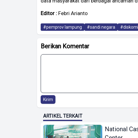
data masyarakat dari berbagai ancaman dig
Editor :
Febri Arianto
#pemprov lampung
#sandi negara
#diskomi
Berikan Komentar
Kirim
ARTIKEL TERKAIT
National Ca
Center