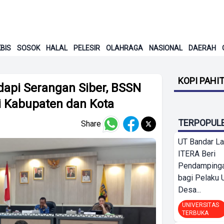
BIS
SOSOK
HALAL
PELESIR
OLAHRAGA
NASIONAL
DAERAH
KOPI PAHI
api Serangan Siber, BSSN
 Kabupaten dan Kota
TERPOPUL
Share
UT Bandar L
ITERA Beri
Pendamping
bagi Pelak
Desa...
UNIVERSITAS
TERBUKA