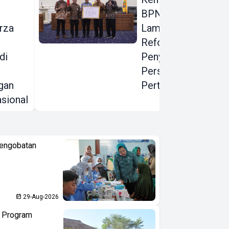
BPN, Pemprov
rza
Lampung Dorong
Reformasi
di
Penyelesaian
Persoalan
gan
Pertanahan
sional
Pengobatan
29-Aug-2026
n Program