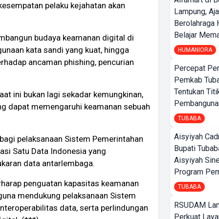
 kesempatan pelaku kejahatan akan
Lampung, Aj
Berolahraga 
Belajar Mem
mbangun budaya keamanan digital di
gunaan kata sandi yang kuat, hingga
HUMANIORA
erhadap ancaman phishing, pencurian
Percepat Pe
Pemkab Tub
Tentukan Titi
at ini bukan lagi sekadar kemungkinan,
Pembangunan
yang dapat memengaruhi keamanan sebuah
TUBABA
Aisyiyah Cad
 bagi pelaksanaan Sistem Pemerintahan
Bupati Tubab
tasi Satu Data Indonesia yang
Aisyiyah Sin
ukaran data antarlembaga.
Program Pem
erharap penguatan kapasitas keamanan
TUBABA
l, guna mendukung pelaksanaan Sistem
RSUDAM La
nteroperabilitas data, serta perlindungan
Perkuat Laya