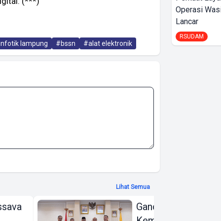
ital. (***)
Operasi Wasi
Lancar
RSUDAM
nfotik lampung
#bssn
#alat elektronik
Lihat Semua
ssava
Gandeng KPK dan
Kementerian ATR