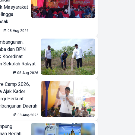
ak Masyarakat
Hingga
asak
08-Aug-2026
mbangunan,
aba dan BPN
k Koordinat
 Sekolah Rakyat
08-Aug-2026
re Camp 2026,
a Ajak Kader
ergi Perkuat
bangunan Daerah
08-Aug-2026
mpung
nan Bedah,