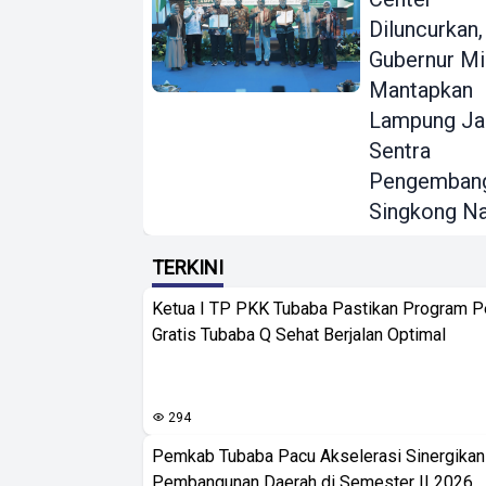
Diluncurkan,
Gubernur Mi
Mantapkan
Lampung Ja
Sentra
Pengemban
Singkong Na
TERKINI
Ketua I TP PKK Tubaba Pastikan Program 
Gratis Tubaba Q Sehat Berjalan Optimal
294
Pemkab Tubaba Pacu Akselerasi Sinergika
Pembangunan Daerah di Semester II 2026