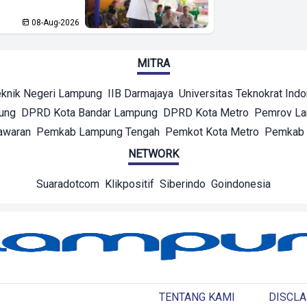
08-Aug-2026
MITRA
eknik Negeri Lampung
IIB Darmajaya
Universitas Teknokrat Ind
ung
DPRD Kota Bandar Lampung
DPRD Kota Metro
Pemrov L
awaran
Pemkab Lampung Tengah
Pemkot Kota Metro
Pemkab 
NETWORK
Suaradotcom
Klikpositif
Siberindo
Goindonesia
TENTANG KAMI
DISCLA