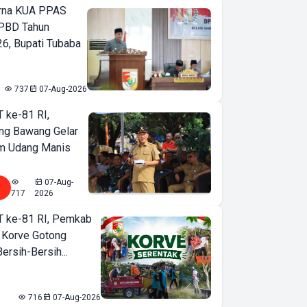
urna KUA PPAS
PBD Tahun
6, Bupati Tubaba
737
07-Aug-2026
T ke-81 RI,
ng Bawang Gelar
m Udang Manis
07-Aug-
717
2026
T ke-81 RI, Pemkab
 Korve Gotong
rsih-Bersih...
716
07-Aug-2026