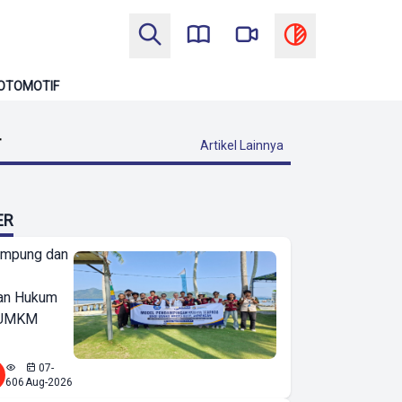
OTOMOTIF
T
Artikel Lainnya
ER
ampung dan
an Hukum
u UMKM
07-
606
Aug-2026