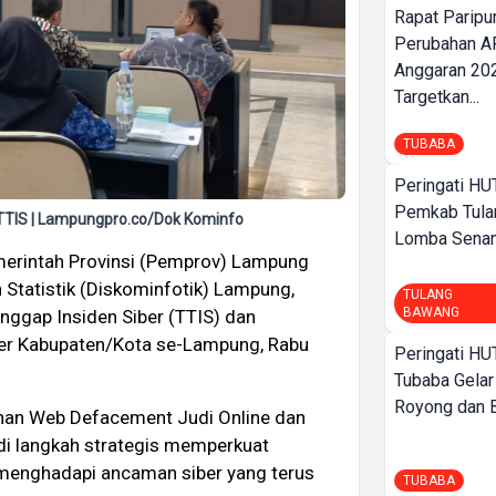
Rapat Parip
Perubahan A
Anggaran 202
Targetkan...
TUBABA
Peringati HU
Pemkab Tula
TIS | Lampungpro.co/Dok Kominfo
Lomba Sena
erintah Provinsi (Pemprov) Lampung
 Statistik (Diskominfotik) Lampung,
TULANG
BAWANG
ggap Insiden Siber (TTIS) dan
ber Kabupaten/Kota se-Lampung, Rabu
Peringati HU
Tubaba Gelar
Royong dan Be
nan Web Defacement Judi Online dan
di langkah strategis memperkuat
 menghadapi ancaman siber yang terus
TUBABA