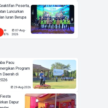
Keaktifan Peserta,
tan Luncurkan
lan Iuran Berupa
07-Aug-
876
2026
aba Pacu
inergikan Program
 Daerah di
 2026
29-Aug-2026
 Fiesta
irkan Dapur
Bandar